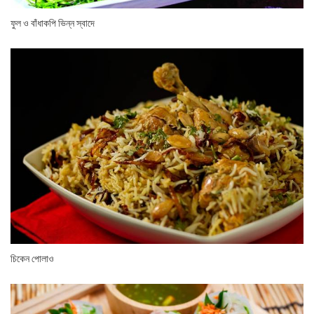
ফুল ও বাঁধাকপি ভিন্ন স্বাদে
চিকেন পোলাও