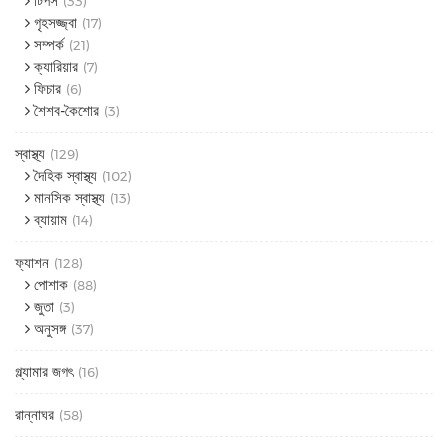
টিপস
(33)
গৃহসজ্জ্বা
(17)
সম্পর্ক
(21)
ক্যারিয়ার
(7)
ফিচার
(6)
শৈশব-কৈশোর
(3)
স্বাস্থ্য
(129)
দৈহিক স্বাস্থ্য
(102)
মানসিক স্বাস্থ্য
(13)
ব্যায়াম
(14)
ফ্যাশন
(128)
পোশাক
(88)
জুতা
(3)
অনুসঙ্গ
(37)
গ্ল্যামার জগৎ
(16)
রান্নাঘর
(58)