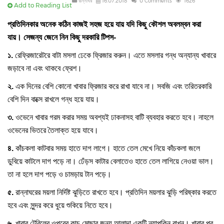
রান্নাঘর
16.07.2018
0 Comments
1626
Add to Reading List
প্রতিদিনকার অনেক কঠিন কাজই সহজ হয়ে যায় যদি কিছু কৌশল অবলম্বন করা
যায়। সেজন্য জেনে নিন কিছু দরকারি টিপস-
১.
রেফ্রিজারেটরে বাটা মসলা ঢেকে ফ্রিজার করুন। এতে মসলার গন্ধ অন্যান্য খাবারে
জড়াবে না এবং থাকবে ফ্রেশ।
২.
এক দিনের বেশি কোনো খাবার ফ্রিজার করে রাখা যাবে না। সবজি এবং তরিতরকারি
বেশি দিন বাক্সে রাখলে গন্ধ হয়ে যায়।
৩.
ওভেনে খাবার গরম করার সময় অবশ্যই ঢাকনাসহ বাটি ব্যবহার করতে হবে। নাহলে
ওভেনের ভিতরে তৈলাক্ত হয়ে যাবে।
৪.
কাঁচকলা কাটবার সময় হাতে দাগ লাগে। হাতে তেল মেখে নিয়ে কাঁচকলা জলে
ডুবিয়ে কাটলে দাগ পড়ে না। ঢেঁড়স কাটার বেলাতেও হাতে তেল লাগিয়ে নেওয়া ভাল।
তা না হলে দাগ পড়ে ও চামড়ায় টান পড়ে।
৫.
রান্নাঘরের ময়লা নির্দিষ্ট ঝুড়িতে রাখতে হবে। প্রতিদিন ময়লার ঝুড়ি পরিষ্কার করতে
হবে এবং সুন্দর করে ধুয়ে শুকিয়ে নিতে হবে।
৬.
খাবার টেবিলের ওপরের কাচ মোছার জন্য আলাদা একটি ন্যাপকিন রাখুন। খাবার পর