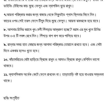
ডাইনিং টেবিলের কাচ মুছে ফেলুন এবং ন্যাপকিন ধুয়ে রাখুন।
৭.
আয়না পরিষ্কার করার জন্য বাজার থেকে লিক্যুইড গ্লাস ক্লিনার কিনে নিন।
কাচের ওপর সেই তরল ফেলে টিস্যু দিয়ে মুছে ফেলুন। আয়না ঝকঝকে হয়ে যাবে।
৮.
আপনার চিনির বয়ামে খুব বেশী পিঁপড়ার আক্রমণ হচ্ছে? বয়াম এর মুখ খুলে চিনির
উপর ৩-৪ টি লবঙ্গ রেখে দিন। পিঁপড়ে বাপ বাপ করে পালিয়ে যাবে।
৯.
রান্নার সময় হাত মোছার জন্য আলাদা পরিষ্কার তোয়ালে রাখতে হবে। এবং সেটা
দিনে একবার হলেও ধুতে হবে।
১০.
কাঁচামরিচের বোটা ছাড়িয়ে ফ্রিজে রাখুন ও আদাও ফ্রিজে রাখুন বেশিদিন ভালো
থাকবে।
১১.
ক্যাপসিকাম অর্ধেক কেটে ফেলে রাখবেন না। তাড়াতাড়ি নষ্ট হয়ে যাওয়ার সম্ভবনা
থাকে।
ছবিঃ সংগৃহীত