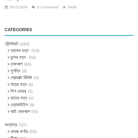
06.02.2018
0 Comments
11488
CATEGORIES
সৌন্দর্যচর্চা
(280)
ত্বকের যত্ন
(115)
চুলের যত্ন
(56)
মেকআপ
(65)
সুগন্ধি
(8)
প্রোডাক্ট রিভিউ
(0)
পায়ের যত্ন
(6)
লিপ কেয়ার
(3)
হাতের যত্ন
(4)
হেয়ারস্টাইল
(8)
আই মেকআপ
(15)
অন্যান্য
(121)
মেনজ কর্ণার
(33)