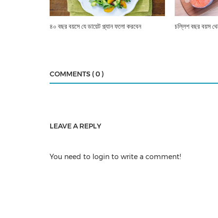
৪০ বছর বয়সে যে ডায়েট প্ল্যান ফলো করবেন
চল্লিশ বছর বয়স থে
আই মেকআপ
COMMENTS ( 0 )
কিছু আইশ্যাডো টিপস এন্ড ট্রিকস
LEAVE A REPLY
You need to login to write a comment!