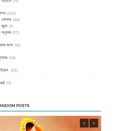
ব্যায়াম
(14)
যাশন
(128)
পোশাক
(88)
জুতা
(3)
অনুসঙ্গ
(37)
্যামার জগৎ
(16)
ন্নাঘর
(58)
রাইডাল
(33)
est
(0)
ANDOM POSTS