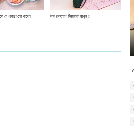
কে যে খাবারগুলো খাবেন
উচ্চ রক্তচাপ নিয়ন্ত্রনে রাখুন !!!
জুতা
নাগরায় আধুনিকতা
T
ধ