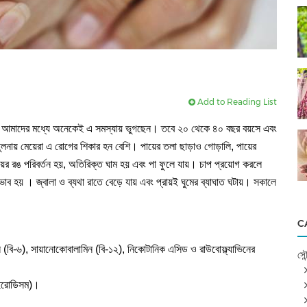
Add to Reading List
 নয়। আমাদের মধ্যে অনেকেই এ সমস্যায় ভুগছেন। তবে ২০ থেকে ৪০ বছর বয়সে এবং
তুলনায় মেয়েরা এ রোগের শিকার হন বেশি। পায়ের তলা ছাড়াও গোড়ালি, পায়ের
র রঙ পরিবর্তন হয়, অতিরিক্ত ঘাম হয় এবং পা ফুলে যায়। চাপ প্রয়োগ করলে
ব হয় । জ্বালা ও ব্যথা রাতে বেড়ে যায় এবং প্রায়ই ঘুমের ব্যাঘাত ঘটায়। সকালে
C
 (বি-৬), সায়ানোকোবালামিন (বি-১২), নিকোটানিক এসিড ও রাউবোফ্ল্যাভিনের
সৌন্
থাইরোডিসম)।