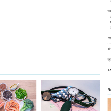
ফ্
গ্ল
রা
ব্
T
R