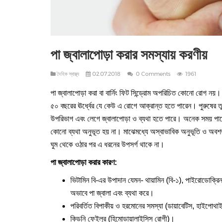
পা জ্বালাপোড়া করার সমস্যায় করণীয়
দৈহিক স্বাস্থ্য
02.07.2018
0 Comments
1961
পা জ্বালাপোড়া করা বা বার্নিং ফিট সিন্ড্রোম অপরিচিত কোনো রোগ
৫০ বছরের ঊর্ধ্বের যে কেউ এ রোগে আক্রান্ত হতে পারেন। পুরুষের 
উপরিভাগ এবং লেগে জ্বালাপোড়া ও ব্যথা হতে পারে। অনেক সময় পায়ে
কোনো ব্যথা অনুভূত হয় না। মাঝেমধ্যে অস্বাভাবিক অনুভূতি ও অবশভা
ঘুম থেকে ওঠার পর এ ধরনের উপসর্গ থাকে না।
পা জ্বালাপোড়া করার কারণ:
ভিটামিন বি-এর উপাদান যেমন- থায়ামিন (বি-১), পাইরোডোক্রিন
অভাবে পা জ্বালা এবং ব্যথা করে।
পরিবর্তিত বিপাকীয় ও হরমোনের সমস্যা (ডায়াবেটিস, হাইপো
কিডনি ফেইলুর (হিমোডায়ালাইসিস রোগী)।