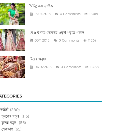
বৈচিত্র্যময় ব্লাউজ
15.04.2018
0 Comments
12389
যে ৬ উপায়ে লেহেঙ্গার ওড়না পড়তে পারেন
03.11.2018
0 Comments
11534
বিয়ের অনুষঙ্গ
06.02.2018
0 Comments
11488
ATEGORIES
দর্যচর্চা
(280)
ত্বকের যত্ন
(115)
চুলের যত্ন
(56)
মেকআপ
(65)