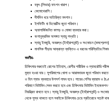
যকৃৎ (লিভার) ফাংশন খারাপ।
কেমোথেরাপি।
দীর্ঘদিন ধরে অতিরিক্ত মদপান।
ইলফিটিং বা ডিফেক্টিভ জুতা পরিধান।
অ্যালার্জিজনিত কাপড় ও মোজা ব্যবহার করা।
বংশানুক্রমিক অসঙ্গত স্নায়ু পদ্ধতি।
স্নায়ু ইনজুরি, অবরুদ্ধ (ইনট্রাপমেন্ট) ও সংকোচন (কমপ্রেশ
মানসিক পীড়ায় আক্রান্ত ব্যক্তিও এ ধরনের পরিস্থিতির শিক
করণীয়-
চিকিৎসার শুরুতেই রোগের ইতিহাস, রোগীর শারীরিক ও ল্যাবরেটরি পরী
মুক্ত হওয়া যায়। সুপরিমাপের খোলা ও আরামদায়ক জুতা পরিধান করতে
ও হিল প্যাড ব্যবহারে উপসর্গ লাঘব হবে। পায়ের পেশির ব্যায়াম ও ঠাণ
পরিমাণে ভিটামিন সেবন করতে হবে এবং চিকিৎসায় ভিটামিন ইনজেকশন 
নিয়ন্ত্রিত রাখতে হবে। স্নায়ু ইনজুরি, অবরুদ্ধ (ইনট্রাপমেন্ট) ও সংক
থেকে সুস্থ থাকতে হলে সবাইকে চিকিৎসার চেয়ে প্রতিরোধে সচেষ্ট থ