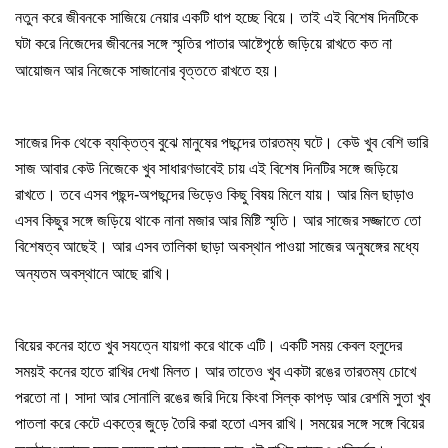
।
নতুন
করে
জীবনকে
সাজিয়ে
নেয়ার
একটি
ধাপ
হচ্ছে
বিয়ে
তাই
এই
বিশেষ
দিনটিকে
ঘটা
করে
নিজেদের
জীবনের
সঙ্গে
স্মৃতির
পাতার
আষ্টেপৃষ্ঠে
জড়িয়ে
রাখতে
কত
না
।
আয়োজন
আর
নিজেকে
সাজানোর
বৃত্ততে
রাখতে
হয়
সাজের
দিক
থেকে
ব্যক্তিত্ব
বুঝে
মানুষের
পছন্দের
তারতম্য
ঘটে।
কেউ
খুব
বেশি
ভারি
সাজ
আবার
কেউ
নিজেকে
খুব
সাধারণভাবেই
চায়
এই
বিশেষ
দিনটির
সঙ্গে
জড়িয়ে
রাখতে।
তবে
এসব
পছন্দ
-
অপছন্দের
ভিড়েও
কিছু
বিষয়
মিলে
যায়।
আর
মিল
ছাড়াও
এসব
কিছুর
সঙ্গে
জড়িয়ে
থাকে
নানা
মজার
আর
মিষ্টি
স্মৃতি।
আর
সাজের
সজ্জাতে
তো
বিশেষত্ব
আছেই।
আর
এসব
তালিকা
ছাড়া
অবস্থান
পাওয়া
সাজের
অনুষঙ্গের
মধ্যে
।
অন্যতম
অবস্থানে
আছে
রাখি
বিয়ের
কনের
হাতে
খুব
সযত্নে
যায়গা
করে
থাকে
এটি।
একটি
সময়
কেবল
হলুদের
সময়ই
কনের
হাতে
রাখির
দেখা
মিলত।
আর
তাতেও
খুব
একটা
রঙের
তারতম্য
চোখে
পরতো
না।
সাদা
আর
সোনালি
রঙের
জরি
দিয়ে
কিংবা
সিল্ক
কাপড়
আর
রেশমি
সুতা
খুব
পাতলা
করে
কেটে
একত্রে
জুড়ে
তৈরি
করা
হতো
এসব
রাখি।
সময়ের
সঙ্গে
সঙ্গে
বিয়ের