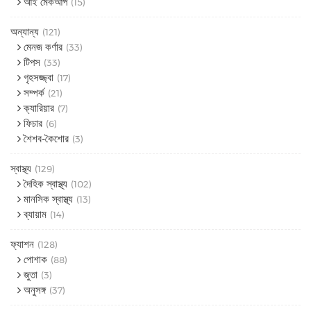
আই মেকআপ
(15)
অন্যান্য
(121)
মেনজ কর্ণার
(33)
টিপস
(33)
গৃহসজ্জ্বা
(17)
সম্পর্ক
(21)
ক্যারিয়ার
(7)
ফিচার
(6)
শৈশব-কৈশোর
(3)
স্বাস্থ্য
(129)
দৈহিক স্বাস্থ্য
(102)
মানসিক স্বাস্থ্য
(13)
ব্যায়াম
(14)
ফ্যাশন
(128)
পোশাক
(88)
জুতা
(3)
অনুসঙ্গ
(37)