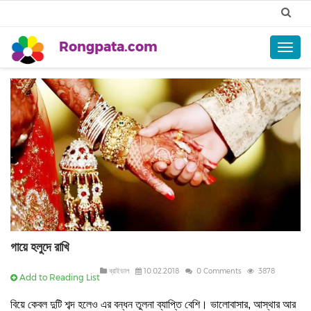
Rongpata.com
Togg
navig
গায়ে হলুদে রাখি
ব্রাইডাল
10.02.2018
0 Comments
3878
Add to Reading List
।
বিয়ে
কেবল
দুটি
শব্দ
হলেও
এর
বন্ধন
তুলনা
ব্যাপ্তি
বেশি
ভালোবাসার
,
আস্থার
আর