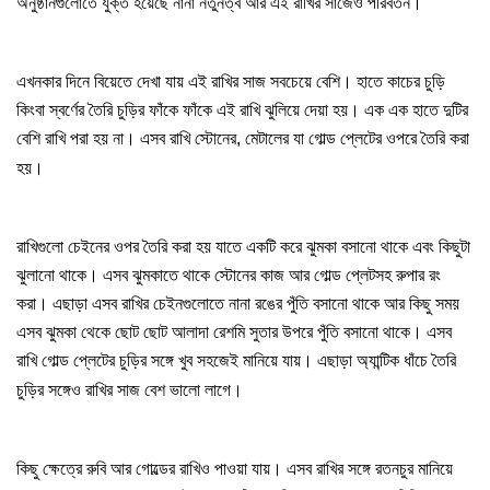
।
অনুষ্ঠানগুলোতে
যুক্ত
হয়েছে
নানা
নতুনত্ব
আর
এই
রাখির
সাজেও
পরিবর্তন
এখনকার
দিনে
বিয়েতে
দেখা
যায়
এই
রাখির
সাজ
সবচেয়ে
বেশি।
হাতে
কাচের
চুড়ি
কিংবা
স্বর্ণের
তৈরি
চুড়ির
ফাঁকে
ফাঁকে
এই
রাখি
ঝুলিয়ে
দেয়া
হয়।
এক
এক
হাতে
দুটির
বেশি
রাখি
পরা
হয়
না।
এসব
রাখি
স্টোনের
,
মেটালের
যা
গোল্ড
প্লেটের
ওপরে
তৈরি
করা
।
হয়
রাখিগুলো
চেইনের
ওপর
তৈরি
করা
হয়
যাতে
একটি
করে
ঝুমকা
বসানো
থাকে
এবং
কিছুটা
ঝুলানো
থাকে।
এসব
ঝুমকাতে
থাকে
স্টোনের
কাজ
আর
গোল্ড
প্লেটসহ
রুপার
রং
করা।
এছাড়া
এসব
রাখির
চেইনগুলোতে
নানা
রঙের
পুঁতি
বসানো
থাকে
আর
কিছু
সময়
এসব
ঝুমকা
থেকে
ছোট
ছোট
আলাদা
রেশমি
সুতার
উপরে
পুঁতি
বসানো
থাকে।
এসব
রাখি
গোল্ড
প্লেটের
চুড়ির
সঙ্গে
খুব
সহজেই
মানিয়ে
যায়।
এছাড়া
অ্যান্টিক
ধাঁচে
তৈরি
।
চুড়ির
সঙ্গেও
রাখির
সাজ
বেশ
ভালো
লাগে
কিছু
ক্ষেত্রে
রুবি
আর
গোল্ডের
রাখিও
পাওয়া
যায়।
এসব
রাখির
সঙ্গে
রতনচুর
মানিয়ে