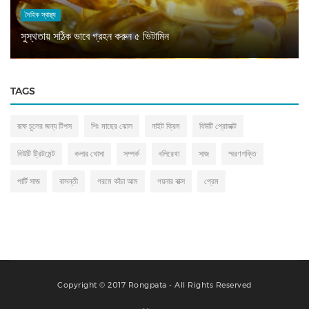
দৈহিক স্বাস্থ্য
সুস্থতায় সঠিক ভাবে গ্রহন করুন ৫ ভিটামিন
TAGS
রূক্ষ চুলের জন্য টিপস
শিং মাছের ঝোল
নাইট ক্রিম
বিউটি প্রোডাক্ট
বিউটি ট্রিটমেন্ট
কলার খোসা
সম্পর্ক
বলিরেখা
সাজ
স্মরণশক্তি
পার্টি সাজ
বাসন্তী
গরমে কাঁচা আম
গয়নার বাক্স
প্রেম
Copyright © 2017 Rongpata - All Rights Reserved