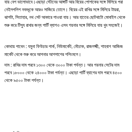
যায়
বেশ
ভালোভাবে।এছাড়া
স্টোনের
আঙ্গটি
আর
বিয়ের
পোশাকের
সঙ্গে
মিলিয়ে
পরা
নেইলপলিশ
নববধূকে
আরও
সাজিয়ে
তোলে।
বিয়ের
এই
রাখির
সঙ্গে
মিলিয়ে
টায়রা
,
ঝাপটা
,
সিতাহার
,
নথ
সেট
আকারে
পাওয়া
যায়।
আর
হাতের
ছোটখাটো
মোবাইল
থেকে
।
শুরু
করে
টিস্যু
রাখার
জন্য
পার্টি
ব্যাগও
এসব
গয়নার
সঙ্গে
মিলিয়ে
যায়
খুব
সহজেই
কোথায়
পাবেন
:
যমুনা
ফিউচার
পার্ক
,
নিউমার্কেট
,
মৌচাক
,
রাজলক্ষ্মী
,
শাহবাগ
আজিজ
।
মার্কেট
থেকে
শুরু
করে
আপনার
আশপাশের
শপিংমলে
দাম
:
রাখির
দাম
পরবে
১৩০০
থেকে
৩০০০
টাকা
পর্যন্ত।
আর
গয়নার
সেটের
দাম
পরবে
১৮০০০
থেকে
২৪০০০
টাকা
পর্যন্ত।
এছাড়া
পার্টি
ব্যাগের
দাম
পরবে
৪৫০০
থেকে
৯৫০০
টাকা
পর্যন্ত।