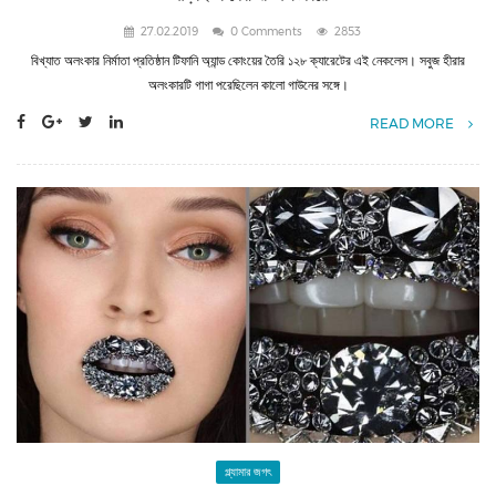
27.02.2019
0 Comments
2853
বিখ্যাত অলংকার নির্মাতা প্রতিষ্ঠান টিফানি অ্যান্ড কোংয়ের তৈরি ১২৮ ক্যারেটের এই নেকলেস। সবুজ হীরার
অলংকারটি গাগা পরেছিলেন কালো গাউনের সঙ্গে।
READ MORE
গ্ল্যামার জগৎ