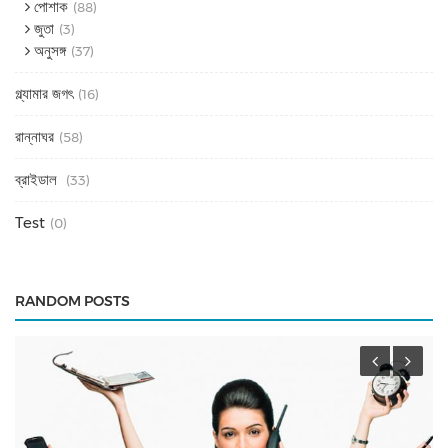
পোশাক
(88)
জুতা
(3)
অনুসঙ্গ
(37)
গ্ল্যামার জগৎ
(16)
রান্নাঘর
(58)
ব্রাইডাল
(33)
Test
(0)
RANDOM POSTS