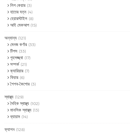
লিপ কেয়ার
(3)
হাতের যত্ন
(4)
হেয়ারস্টাইল
(8)
আই মেকআপ
(15)
অন্যান্য
(121)
মেনজ কর্ণার
(33)
টিপস
(33)
গৃহসজ্জ্বা
(17)
সম্পর্ক
(21)
ক্যারিয়ার
(7)
ফিচার
(6)
শৈশব-কৈশোর
(3)
স্বাস্থ্য
(129)
দৈহিক স্বাস্থ্য
(102)
মানসিক স্বাস্থ্য
(13)
ব্যায়াম
(14)
ফ্যাশন
(128)