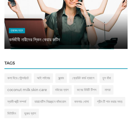
ত্বকের যত্ন
কর্মজীবী নারীদের স্কিন কেয়ার রুটিন
TAGS
কলা দিয়ে সৌন্দর্যচর্চা
আই লাইনার
স্ক্র্যাব
ক্রেডিট কার্ড হারালে
চুল বাঁধা
coconut milk skin care
বউয়ের ব্যাগ
কনের বিউটি টিপস
নাগরা
স্বামী-স্ত্রী সম্পর্ক
ডায়াবেটিস নিয়ন্ত্রনে কাঁকরোল
কমলার খোসা
গ্রীন টি পান করার সময়
ভিটামিন
ভুরুর ব্রাশ