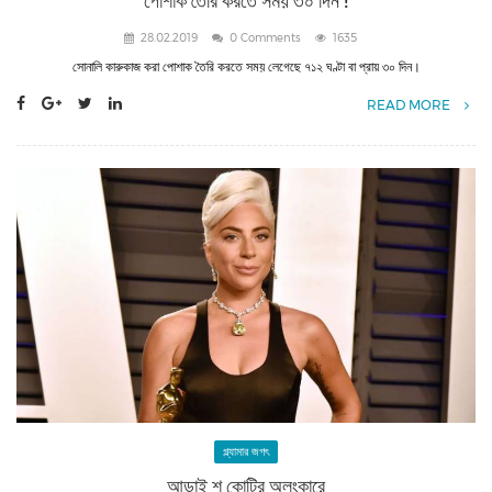
পোশাক তৈরি করতে সময় ৩০ দিন !
28.02.2019
0 Comments
1635
সোনালি কারুকাজ করা পোশাক তৈরি করতে সময় লেগেছে ৭১২ ঘণ্টা বা প্রায় ৩০ দিন।
READ MORE
গ্ল্যামার জগৎ
আড়াই শ কোটির অলংকারে