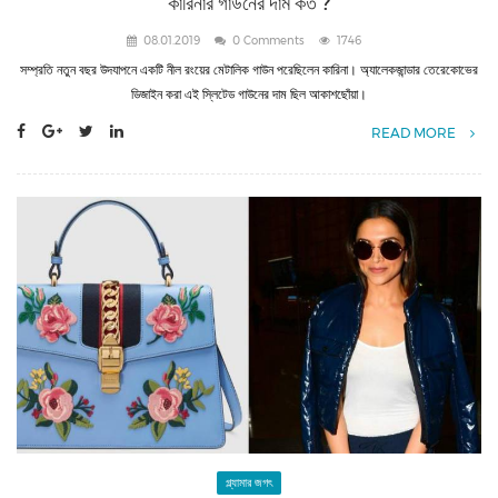
কারিনার গাউনের দাম কত ?
08.01.2019
0 Comments
1746
সম্প্রতি নতুন বছর উদ‌যাপনে একটি নীল রংয়ের মেটালিক গাউন পরেছিলেন কারিনা। অ্যালেকজান্ডার তেরেকোভের
ডিজাইন করা এই স্লিটেড গাউনের দাম ছিল আকাশছোঁয়া।
READ MORE
গ্ল্যামার জগৎ