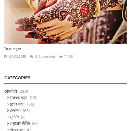
বিয়ের অনুষঙ্গ
06.02.2018
0 Comments
11488
CATEGORIES
সৌন্দর্যচর্চা
(280)
ত্বকের যত্ন
(115)
চুলের যত্ন
(56)
মেকআপ
(65)
সুগন্ধি
(8)
প্রোডাক্ট রিভিউ
(0)
পায়ের যত্ন
(6)