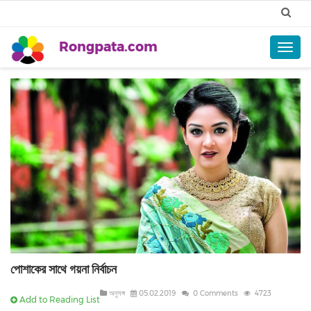
Rongpata.com
Togg
navig
পোশাকের সাথে গয়না নির্বাচন
অনুসঙ্গ
05.02.2019
0 Comments
4723
Add to Reading List