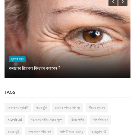
ত্বকের যত্ন
কপালের রিংকেল কিভাবে কমাবেন ?
TAGS
মেকআপ প্রোডাক্ট
ধাতব চুড়ি
চোখের কালচে ভাব দূর
শীতের ত্বকের
kiwifruit
বয়সে বড় নারীর প্রেমে পুরুষ
বিয়ের পার্লার
আমলকির গুন
কাচের চুড়ি
কেন খাবেন কাঁচা আম
গর্ভবতী হতে সাহায্য
ক্যাজুয়াল শার্ট