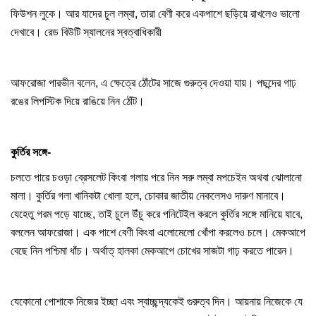
ফিউশন লুকে। আর যাদের চুল লম্বা, তারা বেণী করে একপাশে ছড়িয়ে রাখলেও ভালো
দেখাবে। রেড বিউটি স্যালনের স্বত্বাধিকারী
আফরোজা পারভীন বলেন, এ ক্ষেত্রে ঠোঁটের সাজে গুরুত্ব দেওয়া যায়। পছন্দের গাঢ়
রঙের লিপস্টিক দিয়ে রাঙিয়ে নিন ঠোঁট।
কুর্তির সঙ্গে-
চলতে পারে চওড়া ব্রেসলেট কিংবা গলায় পরে নিন সরু লম্বা মপচেইন অথবা ঝোলানো
মালা। কুর্তির গলা খানিকটা খোলা হলে, চোকার জাতীয় নেকলেসও দারুণ মানাবে।
যেহেতু গরম পড়ে যাচ্ছে, তাই চুলে উঁচু করে পনিটেইল করলে কুর্তির সঙ্গে মানিয়ে যাবে,
বললেন আফরোজা। এক পাশে বেণী কিংবা এলোমেলো খোঁপা করলেও চলে। মেকআপে
বেছে নিন পশ্চিমা ধাঁচ। অর্থাত্ হালকা মেকআপে চোখের সাজটা গাঢ় করতে পারেন।
যেকোনো পোশাকে নিজের ইচ্ছা এবং স্বাচ্ছন্দ্যকেই গুরুত্ব দিন। আয়নায় নিজেকে যে