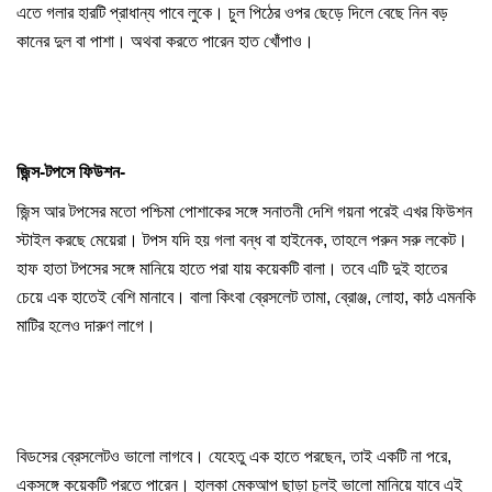
এতে গলার হারটি প্রাধান্য পাবে লুকে। চুল পিঠের ওপর ছেড়ে দিলে বেছে নিন বড়
কানের দুল বা পাশা। অথবা করতে পারেন হাত খোঁপাও।
জিন্স-টপসে ফিউশন-
জিন্স আর টপসের মতো পশ্চিমা পোশাকের সঙ্গে সনাতনী দেশি গয়না পরেই এখর ফিউশন
স্টাইল করছে মেয়েরা। টপস যদি হয় গলা বন্ধ বা হাইনেক, তাহলে পরুন সরু লকেট।
হাফ হাতা টপসের সঙ্গে মানিয়ে হাতে পরা যায় কয়েকটি বালা। তবে এটি দুই হাতের
চেয়ে এক হাতেই বেশি মানাবে। বালা কিংবা ব্রেসলেট তামা, ব্রোঞ্জ, লোহা, কাঠ এমনকি
মাটির হলেও দারুণ লাগে।
বিডসের ব্রেসলেটও ভালো লাগবে। যেহেতু এক হাতে পরছেন, তাই একটি না পরে,
একসঙ্গে কয়েকটি পরতে পারেন। হালকা মেকআপ ছাড়া চুলই ভালো মানিয়ে যাবে এই