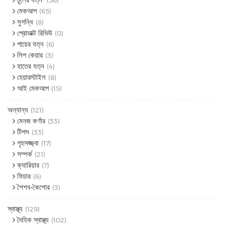
(56)
মেকআপ
(65)
সুগন্ধি
(8)
প্রোডাক্ট রিভিউ
(0)
পায়ের যত্ন
(6)
লিপ কেয়ার
(3)
হাতের যত্ন
(4)
হেয়ারস্টাইল
(8)
আই মেকআপ
(15)
অন্যান্য
(121)
মেনজ কর্ণার
(33)
টিপস
(33)
গৃহসজ্জ্বা
(17)
সম্পর্ক
(21)
ক্যারিয়ার
(7)
ফিচার
(6)
শৈশব-কৈশোর
(3)
স্বাস্থ্য
(129)
দৈহিক স্বাস্থ্য
(102)