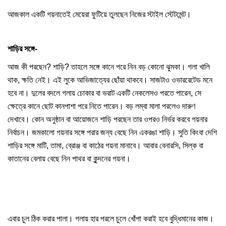
আজকাল একটি গয়নাতেই মেয়েরা ফুটিয়ে তুলছেন নিজের স্টাইল স্টেটমেন্ট।
শাড়ির সঙ্গে-
আজ কী পরছেন? শাড়ি? তাহলে সঙ্গে কানে পরে নিন বড় কোনো ঝুমকা। গলা খালি
থাক, ক্ষতি নেই। এই লুকে আভিজাত্যের ছোঁয়া থাকবে। সাজটাও ওভাররেটেড মনে
হবে না। দুলের বদলে গলায় চোকার বা ভরাট একটি নেকলেসও পরতে পারেন, সে
ক্ষেত্রে কানে ছোট কানপাশা পরে নিতে পারেন। বড় লম্বা মালা পরলেও দারুণ
দেখাবে। কোন অনুষ্ঠান বা আয়োজনে শাড়ি পরছেন তার ওপরও নির্ভর করবে গয়নার
নির্বাচন। জমকালো গয়নার সঙ্গে পরার জন্য বেছে নিন একরঙা শাড়ি। সুতি কিংবা দেশি
শাড়ির সঙ্গে মাটি, তামা, ব্রোঞ্জ বা কাঠের গয়না মানাবে। আবার বেনারসি, সিল্ক বা
কাতানের বেলায় বেছে নিন পাথর বা কুন্দনের গয়না।
এবার চুল ঠিক করার পালা। গলায় হার পরলে চুলে খোঁপা করাই হবে বুদ্ধিমানের কাজ।