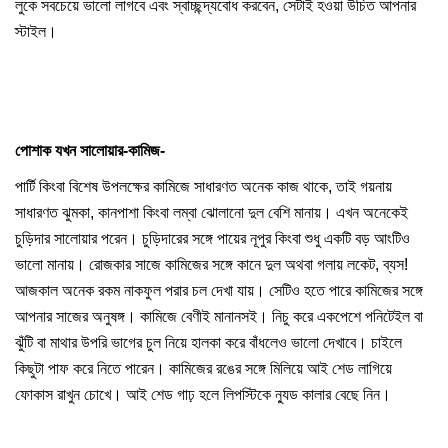
লুকে সবচেয়ে ভালো লাগবে এবং স্বাচ্ছন্দ্যবোধ করবেন, সেটাই হওয়া উচিত আপনার
স্টাইল।
পোশাক যখন সালোয়ার-কামিজ-
পার্টি কিংবা বিশেষ উপলক্ষের কামিজে সাধারণত অনেক কাজ থাকে, তাই গয়নায়
সাধারণত ঝুমকা, কানপাশা কিংবা লম্বা ঝোলানো দুল বেশি মানায়। এখন অনেকেই
চুড়িদার সালোয়ার পরেন। চুড়িদারের সঙ্গে পায়ের নূপুর কিংবা শুধু একটি বড় আংটিও
ভালো মানায়। রোজকার সাজে কামিজের সঙ্গে কানে দুল অথবা গলায় লকেট, ব্যস!
আজকাল অনেক রকম নাকফুল পরার চল দেখা যায়। সেটিও হতে পারে কামিজের সঙ্গে
আপনার সাজের অনুষঙ্গ। কামিজে বেণীই মানানসই। নিচু করে একপেশে পনিটেইল বা
ঝুঁটি বা মাথার উপরি ভাগের চুল নিয়ে হালকা করে বাঁধলেও ভালো দেখাবে। চাইলে
কিছুটা পাফ করে নিতে পারেন। কামিজের রঙের সঙ্গে মিলিয়ে আই শেড লাগিয়ে
ফোকাস রাখুন চোখে। আই শেড গাঢ় হলে লিপস্টিকে ন্যুড কালার বেছে নিন।