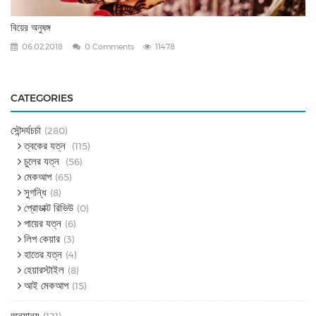
বিয়ের অনুষঙ্গ
06.02.2018
0 Comments
11478
CATEGORIES
সৌন্দর্যচর্চা
(280)
ত্বকের যত্ন
(115)
চুলের যত্ন
(56)
মেকআপ
(65)
সুগন্ধি
(8)
প্রোডাক্ট রিভিউ
(0)
পায়ের যত্ন
(6)
লিপ কেয়ার
(3)
হাতের যত্ন
(4)
হেয়ারস্টাইল
(8)
আই মেকআপ
(15)
অন্যান্য
(121)