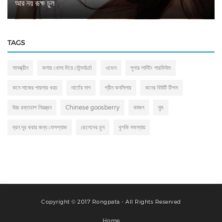
আর নয় রূক্ষ চুল
TAGS
সানস্ক্রীন
কলার খোসা দিয়ে সৌন্দর্যচর্চা
ওভেন
সুপার লাস্টিং পারফিউম
কনে সাজের পারলার খরচ
দাতেঁর দাগ
গ্রীন কনসিলার
কনের বিউটি টিপস
উচ্চ রক্তচাপ নিয়ন্ত্রন
Chinese goosberry
কাজল
ঘুম
ব্রন দূর করার জন্য ফেসপ্যাক
ছেলেদের চুল
খুশকি সমস্যায়
Copyright © 2017 Rongpata - All Rights Reserved
Home