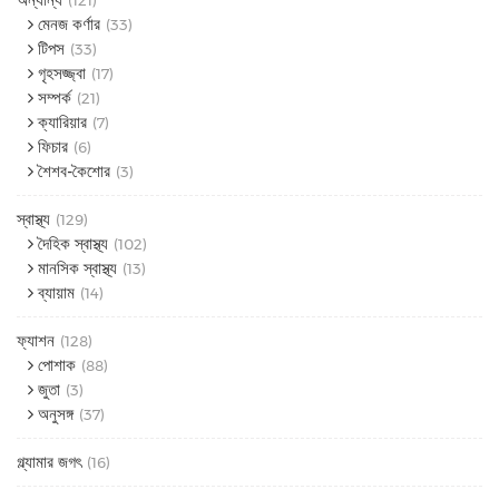
মেনজ কর্ণার
(33)
টিপস
(33)
গৃহসজ্জ্বা
(17)
সম্পর্ক
(21)
ক্যারিয়ার
(7)
ফিচার
(6)
শৈশব-কৈশোর
(3)
স্বাস্থ্য
(129)
দৈহিক স্বাস্থ্য
(102)
মানসিক স্বাস্থ্য
(13)
ব্যায়াম
(14)
ফ্যাশন
(128)
পোশাক
(88)
জুতা
(3)
অনুসঙ্গ
(37)
গ্ল্যামার জগৎ
(16)