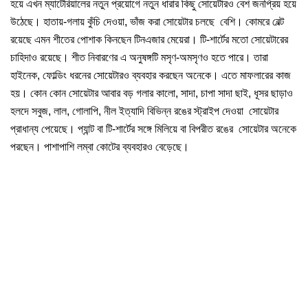
হয়ে এখন ম্যাটেরিয়ালের নতুন প্রয়োগে নতুন ধারার কিছু সোয়েটারও বেশ জনপ্রিয় হয়ে
উঠেছে। হাতায়-গলায় কুঁচি দেওয়া, ভাঁজ করা সোয়েটার চলছে বেশি। কোমরে বেল্ট
রয়েছে এমন শীতের পোশাক কিনছেন টিনএজার মেয়েরা। টি-শার্টের মতো সোয়েটারের
চাহিদাও রয়েছে। শীত নিবারণের এ অনুষঙ্গটি মসৃণ-অমসৃণও হতে পারে। তারা
হাইনেক, ফোল্ডিং ধরনের সোয়েটারও ব্যবহার করছেন অনেকে। এতে মাফলারের কাজ
হয়। কোন কোন সোয়েটার আবার বড় গলার কালো, সাদা, চাপা সাদা ছাই, ধূসর ছাড়াও
হলদে সবুজ, লাল, গোলাপি, নীল ইত্যাদি বিভিন্ন রঙের স্ট্রাইপ দেওয়া সোয়েটার
প্রাধান্য পেয়েছে। প্যান্ট বা টি-শার্টের সঙ্গে মিলিয়ে বা বিপরীত রঙের সোয়েটার অনেকে
পরছেন। পাশাপাশি লম্বা কোটের ব্যবহারও বেড়েছে।