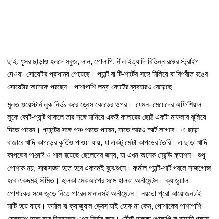
ছাই, ধূসর ছাড়াও হলদে সবুজ, লাল, গোলাপি, নীল ইত্যাদি বিভিন্ন রঙের স্ট্রাইপ
দেওয়া সোয়েটার প্রাধান্য পেয়েছে। প্যান্ট বা টি-শার্টের সঙ্গে মিলিয়ে বা বিপরীত রঙের
সোয়েটার অনেকে পরছেন। পাশাপাশি লম্বা কোটের ব্যবহারও বেড়েছে।
মূলত ওয়েস্টার্ন লুক নির্ভর করে ড্রেস কোডের ওপর। যেমন- মেয়েদের অফিশিয়াল
লুকে কোট-প্যান্ট থাকলে তার সঙ্গে মানিয়ে একই কালারের ছোট্ট একটা মাফলার ঝুলিয়ে
দিতে পারেন। প্যান্টের সঙ্গে পঞ্চ পরতে পারেন, যাতে আরও স্মার্ট লাগবে। এ ছাড়া
বাজারে খাদি কাপড়ের কুর্তিও পাওয়া যায়, যা একটু মোটা কাপড়ের তৈরি। এ ছাড়া খাদি
কাপড়ের পাঞ্জাবি ও শাল রয়েছে ছেলেদের জন্য, যা এখন অনেক ট্রেন্ডি ফ্যাশন। শুধু
পোশাক নয়, সাজসজ্জা হতে হবে একদমই বুঝেশুনে। ফর্মাল প্যান্ট-শার্ট পরলে সাজগোজ
হবে একদমই সীমিত। হালকা মেকআপের সঙ্গে হালকা অর্নামেন্টস। ক্যাজুয়াল
পোশাকের সঙ্গে জুড়ে নিতে পারেন মানানসই অর্নামেন্টস। নয়তো পুরো আয়োজনটাই
মাটি হয়ে যাবে। ফর্মাল বা ক্যাজুয়াল ড্রেস যাই হোক না কেন, পোশাকের পাশাপাশি
মেকআপ হতে হবে দিনরাতের ওপর নির্ভর করে। ঠোঁটে হালকা গোলাপি বা বাদামি গ্লাস