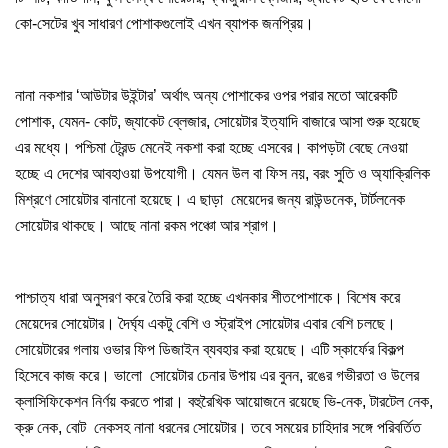
কো-সেটের খুব সাধারণ পোশাকগুলোই এখন ব্যাপক জনপ্রিয়।
নানা নকশার ‘আউটার উইন্টার’ অর্থাৎ অন্য পোশাকের ওপর পরার মতো আরেকটি
পোশাক, যেমন- কোট, জ্যাকেট ব্লেজার, সোয়েটার ইত্যাদি বাজারে আসা শুরু হয়েছে
এর মধ্যে। পশ্চিমা ট্রেন্ড মেনেই নকশা করা হচ্ছে এসবের। কাপড়টা বেছে নেওয়া
হচ্ছে এ দেশের আবহাওয়া উপযোগী। যেমন উল বা ফিস নয়, বরং সুতি ও অ্যাক্রিলিক
মিশ্রণে সোয়েটার বানানো হয়েছে। এ ছাড়া মেয়েদের জন্য রাউন্ডনেক, টার্টলনেক
সোয়েটার থাকছে। আছে নানা রকম পঞ্চো আর শ্রাগ।
পাশ্চাত্য ধারা অনুসরণ করে তৈরি করা হচ্ছে এখনকার শীতপোশাকে। বিশেষ করে
মেয়েদের সোয়েটার। দৈর্ঘ্য একটু বেশি ও স্ট্রাইপ সোয়েটার এবার বেশি চলছে।
সোয়েটারের গলায় ওভার ফিপ ডিজাইন ব্যবহার করা হয়েছে। এটি স্কার্ফের বিকল্প
হিসেবে কাজ করে। ভালো সোয়েটার চেনার উপায় এর বুনন, রঙের গভীরতা ও উলের
ক্লাসিফিকেশন নির্ণয় করতে পারা। বহুরৈখিক আয়োজনে রয়েছে ভি-নেক, টারটেল নেক,
ক্রু নেক, বোট নেকসহ নানা ধরনের সোয়েটার। তবে সময়ের চাহিদার সঙ্গে পরিবর্তিত