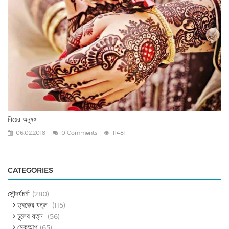
বিয়ের অনুষঙ্গ
06.02.2018
0 Comments
11481
CATEGORIES
সৌন্দর্যচর্চা
(280)
ত্বকের যত্ন
(115)
চুলের যত্ন
(56)
মেকআপ
(65)