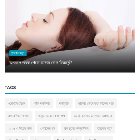
ত্বকের যত্ন
ঝলমলে ত্বক পেতে রাতের ফেস ট্রিটমেন্ট
TAGS
ওয়েস্টার্ন ট্রেন্ড
গ্রীন কনসিলার
কনট্যুরিং
পারলার ভেদে কনে সাজের খরচ
এসেনশিয়াল অয়েল
আমন্ড অয়েলের গুণাগুণ
ডায়েট করেও কেন ওজন কমছে না
২০২৬ এ বিয়ের সাজ
পেয়াজের রস
রূক্ষ চুলের জন্য টিপস
ত্বকের যত্ন