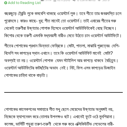
পোশাক
10.11.2018
0 Comments
3079
Add to Reading List
বছরজুড়ে ট্রেন্ডি লুকে কমবেশি থাকছে ওয়েস্টার্ন লুক। তবে শীতে তার জবরদস্তি চলে
পুরোদমে। কারও কাছে- ধুর; শীত মানেই তো ওয়েস্টার্ন। তাই এবারের শীতের শুরু
থেকেই তরুণীরা উষ্ণতার পোশাক হিসেবে ওয়েস্টার্ন আউটফিটকেই বেছে নিচ্ছেন।
কিশোর থেকে তরুণী এমনকি মধ্যবয়সী নারীও মেতে উঠতে চান ওয়েস্টার্ন আউটফিটে।
শীতের পোশাকের প্রধান ভিন্নতা ফেব্রিকে। মোটা, পাতলা, মাঝারি পুরুত্বের দেশি-
বিদেশি সব কাপড়ের স্থান এখানে। তবে কি ওয়েস্টার্ন আউটফিট মানেই মোটা?
অবশ্যই তা নয়। ওয়েস্টার্ন পোশাক যেমন স্টাইলিশ আর কাপড়ে থাকবে বৈচিত্র্য।
ওয়েস্টার্ন আউটফিটের কাটছাঁটের অভাব নেই। নিট, ফিস এসব কাপড়ের ডিজাইন
পোশাকের চাহিদা থাকে বাড়তি।
পোশাকের কালেকশনের সমাহারে শীত শুধু ছেলে মেয়েদের উষ্ণতার অনুষঙ্গই নয়,
নিজেকে ফ্যাশনেবল করে তোলার উপলক্ষও বটে। এখানেই ফুটে ওঠে মুনশিয়ানা।
কলেজ, ভার্সিটি পড়ুয়া তরুণ-তরুণী থেকে শুরু করে এক্সিকিউটিভ লেভেলের নারী-