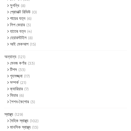
সুগন্ধি
(8)
প্রোডাক্ট রিভিউ
(0)
পায়ের যত্ন
(6)
লিপ কেয়ার
(3)
হাতের যত্ন
(4)
হেয়ারস্টাইল
(8)
আই মেকআপ
(15)
অন্যান্য
(121)
মেনজ কর্ণার
(33)
টিপস
(33)
গৃহসজ্জ্বা
(17)
সম্পর্ক
(21)
ক্যারিয়ার
(7)
ফিচার
(6)
শৈশব-কৈশোর
(3)
স্বাস্থ্য
(129)
দৈহিক স্বাস্থ্য
(102)
মানসিক স্বাস্থ্য
(13)