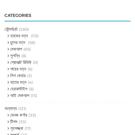
CATEGORIES
সৌন্দর্যচর্চা
(280)
ত্বকের যত্ন
(115)
চুলের যত্ন
(56)
মেকআপ
(65)
সুগন্ধি
(8)
প্রোডাক্ট রিভিউ
(0)
পায়ের যত্ন
(6)
লিপ কেয়ার
(3)
হাতের যত্ন
(4)
হেয়ারস্টাইল
(8)
আই মেকআপ
(15)
অন্যান্য
(121)
মেনজ কর্ণার
(33)
টিপস
(33)
গৃহসজ্জ্বা
(17)
সম্পর্ক
(21)