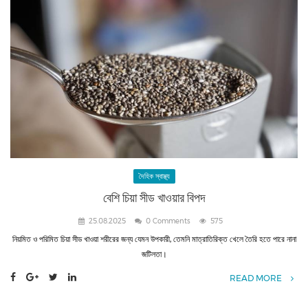
দৈহিক স্বাস্থ্য
বেশি চিয়া সীড খাওয়ার বিপদ
25.08.2025
0 Comments
575
নিয়মিত ও পরিমিত চিয়া সীড খাওয়া শরীরের জন্য যেমন উপকারী, তেমনি মাত্রাতিরিক্ত খেলে তৈরি হতে পারে নানা
জটিলতা।
READ MORE