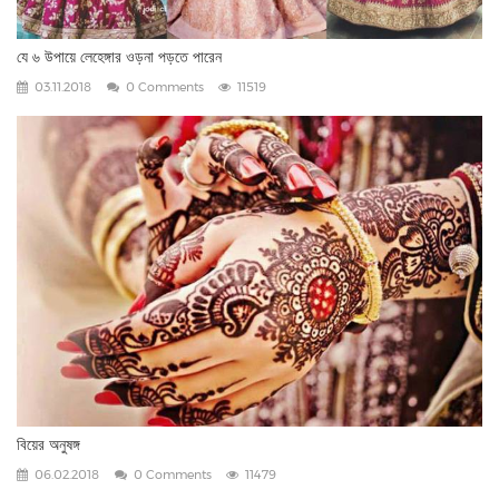
যে ৬ উপায়ে লেহেঙ্গার ওড়না পড়তে পারেন
03.11.2018
0 Comments
11519
বিয়ের অনুষঙ্গ
06.02.2018
0 Comments
11479